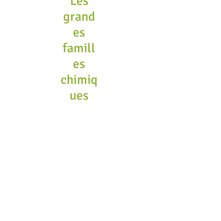
Les
grand
es
famill
es
chimiq
ues
Toxicit
é et
précau
tions
d'empl
oi